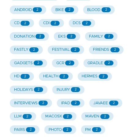
ANDROID
BIKE
BLOOD
2
2
2
CD
CDI
DCS
2
2
2
DONATION
EKS
FAMILY
2
2
2
FASTLY
FESTIVAL
FRIENDS
2
2
2
GADGETS
GCR
GRADLE
2
2
2
HD
HEALTH
HERMES
2
2
2
HOLIDAYS
INJURY
2
2
INTERVIEWS
IPAD
JAVAEE
2
2
2
LLM
MACOSX
MAVEN
2
2
2
PARIS
PHOTO
PM
2
2
2