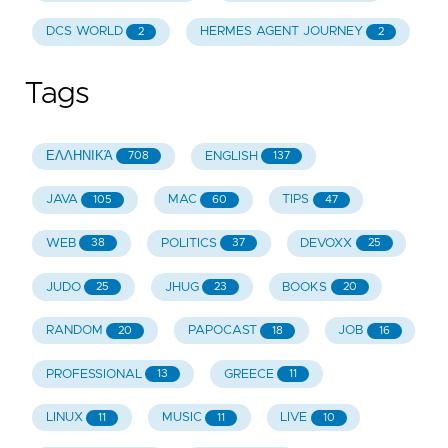
DCS WORLD
HERMES AGENT JOURNEY
2
2
Tags
ΕΛΛΗΝΙΚΆ
ENGLISH
708
137
JAVA
MAC
TIPS
105
60
47
WEB
POLITICS
DEVOXX
38
37
25
JUDO
JHUG
BOOKS
25
23
20
RANDOM
PAPOCAST
JOB
20
18
16
PROFESSIONAL
GREECE
13
11
LINUX
MUSIC
LIVE
11
11
10