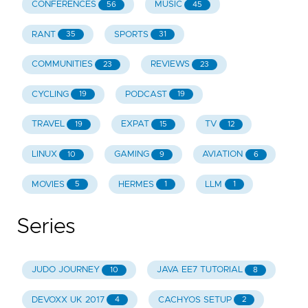
CONFERENCES
MUSIC
56
45
RANT
SPORTS
35
31
COMMUNITIES
REVIEWS
23
23
CYCLING
PODCAST
19
19
TRAVEL
EXPAT
TV
19
15
12
LINUX
GAMING
AVIATION
10
9
6
MOVIES
HERMES
LLM
5
1
1
Series
JUDO JOURNEY
JAVA EE7 TUTORIAL
10
8
DEVOXX UK 2017
CACHYOS SETUP
4
2