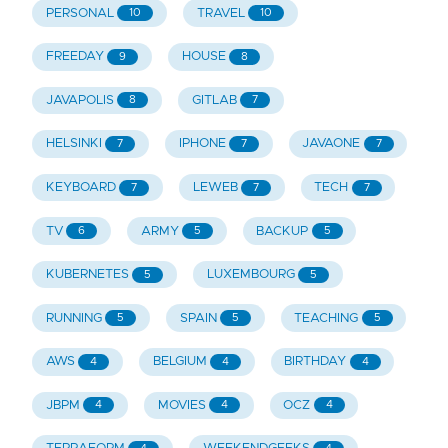
PERSONAL
TRAVEL
10
10
FREEDAY
HOUSE
9
8
JAVAPOLIS
GITLAB
8
7
HELSINKI
IPHONE
JAVAONE
7
7
7
KEYBOARD
LEWEB
TECH
7
7
7
TV
ARMY
BACKUP
6
5
5
KUBERNETES
LUXEMBOURG
5
5
RUNNING
SPAIN
TEACHING
5
5
5
AWS
BELGIUM
BIRTHDAY
4
4
4
JBPM
MOVIES
OCZ
4
4
4