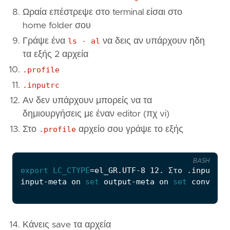
Ωραία επέστρεψε στο terminal είσαι στο
home folder σου
Γράψε ένα
ls - al
να δεις αν υπάρχουν ηδη
τα εξής 2 αρχεία
.profile
.inputrc
Αν δεν υπάρχουν μπορείς να τα
δημιουργήσεις με έναν editor (πχ vi)
Στο
.profile
αρχείο σου γράψε το εξής
BASH
export
LC_CTYPE
=
el_GR.UTF-8 12. Στο .inputrc 
input-meta on 
set
 output-meta on 
set
Κάνεις save τα αρχεία