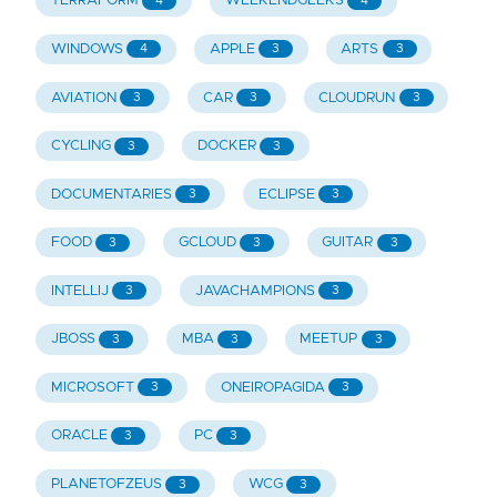
TERRAFORM
WEEKENDGEEKS
4
4
WINDOWS
APPLE
ARTS
4
3
3
AVIATION
CAR
CLOUDRUN
3
3
3
CYCLING
DOCKER
3
3
DOCUMENTARIES
ECLIPSE
3
3
FOOD
GCLOUD
GUITAR
3
3
3
INTELLIJ
JAVACHAMPIONS
3
3
JBOSS
MBA
MEETUP
3
3
3
MICROSOFT
ONEIROPAGIDA
3
3
ORACLE
PC
3
3
PLANETOFZEUS
WCG
3
3