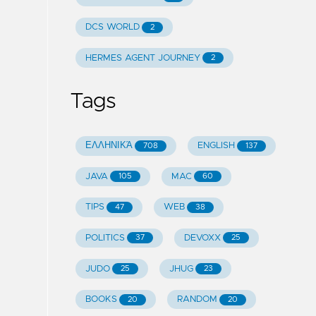
DCS WORLD
2
HERMES AGENT JOURNEY
2
Tags
ΕΛΛΗΝΙΚΆ
ENGLISH
708
137
JAVA
MAC
105
60
TIPS
WEB
47
38
POLITICS
DEVOXX
37
25
JUDO
JHUG
25
23
BOOKS
RANDOM
20
20