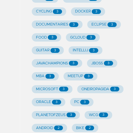
CYCLING
DOCKER
3
3
DOCUMENTARIES
ECLIPSE
3
3
FOOD
GCLOUD
3
3
GUITAR
INTELLIJ
3
3
JAVACHAMPIONS
JBOSS
3
3
MBA
MEETUP
3
3
MICROSOFT
ONEIROPAGIDA
3
3
ORACLE
PC
3
3
PLANETOFZEUS
WCG
3
3
ANDROID
BIKE
2
2