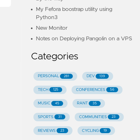
My Fefora boostrap utility using
Python3
verflow
New Monitor
Notes on Deploying Pangolin on a VPS
Categories
be
PERSONAL
DEV
281
139
TECH
CONFERENCES
125
56
MUSIC
RANT
45
35
SPORTS
COMMUNITIES
31
23
REVIEWS
CYCLING
23
19