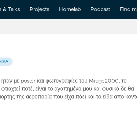
s & Talks
Projects
Homelab
Podcast
Find 
About
BlueSk
BuyMe
ΝΙΚΆ
Kofi
υ ήταν με poster και φωτογραφίες του Mirage2000, το
Discor
τιαχτεί ποτέ, είναι το αγαπημένο μου και φυσικά δε θα
ιορτής της αεροπορία που είχα πάει και το είδα απο κοντ
Github
Gitlab
Linked