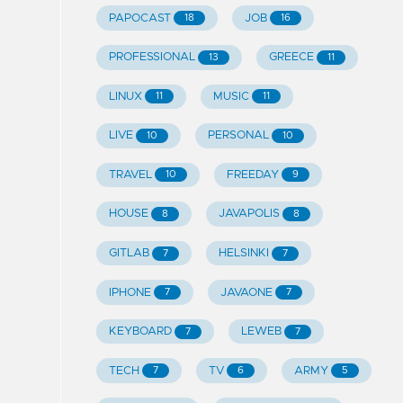
PAPOCAST
JOB
18
16
PROFESSIONAL
GREECE
13
11
LINUX
MUSIC
11
11
LIVE
PERSONAL
10
10
TRAVEL
FREEDAY
10
9
HOUSE
JAVAPOLIS
8
8
GITLAB
HELSINKI
7
7
IPHONE
JAVAONE
7
7
KEYBOARD
LEWEB
7
7
TECH
TV
ARMY
7
6
5