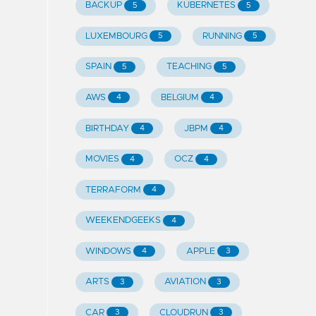
BACKUP
KUBERNETES
5
5
LUXEMBOURG
RUNNING
5
5
SPAIN
TEACHING
5
5
AWS
BELGIUM
4
4
BIRTHDAY
JBPM
4
4
MOVIES
OCZ
4
4
TERRAFORM
4
WEEKENDGEEKS
4
WINDOWS
APPLE
4
3
ARTS
AVIATION
3
3
CAR
CLOUDRUN
3
3