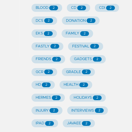
BLOOD
CD
CDI
2
2
2
DCS
DONATION
2
2
EKS
FAMILY
2
2
FASTLY
FESTIVAL
2
2
FRIENDS
GADGETS
2
2
GCR
GRADLE
2
2
HD
HEALTH
2
2
HERMES
HOLIDAYS
2
2
INJURY
INTERVIEWS
2
2
IPAD
JAVAEE
2
2