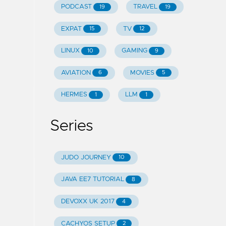
PODCAST
TRAVEL
19
19
EXPAT
TV
15
12
LINUX
GAMING
10
9
AVIATION
MOVIES
6
5
HERMES
LLM
1
1
Series
JUDO JOURNEY
10
JAVA EE7 TUTORIAL
8
DEVOXX UK 2017
4
CACHYOS SETUP
2