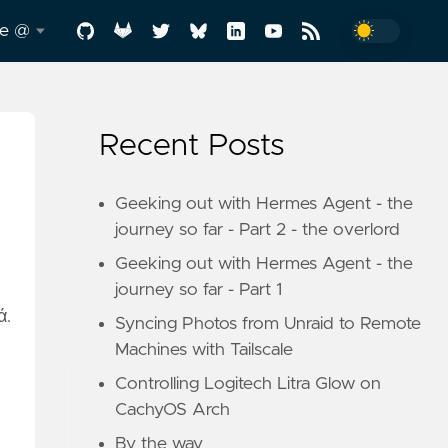
me @
.me
Recent Posts
y
-a-
Geeking out with Hermes Agent - the
journey so far - Part 2 - the overlord
Geeking out with Hermes Agent - the
d
journey so far - Part 1
ά.
Syncing Photos from Unraid to Remote
Machines with Tailscale
Controlling Logitech Litra Glow on
CachyOS Arch
In
By the way