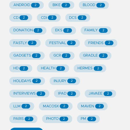
ANDROID
BIKE
BLOOD
2
2
2
CD
CDI
DCS
2
2
2
DONATION
EKS
FAMILY
2
2
2
FASTLY
FESTIVAL
FRIENDS
2
2
2
GADGETS
GCR
GRADLE
2
2
2
HD
HEALTH
HERMES
2
2
2
HOLIDAYS
INJURY
2
2
INTERVIEWS
IPAD
JAVAEE
2
2
2
LLM
MACOSX
MAVEN
2
2
2
PARIS
PHOTO
PM
2
2
2