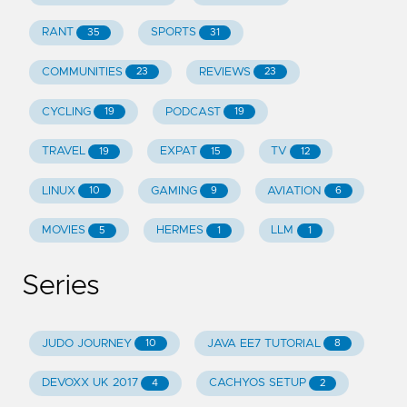
RANT
SPORTS
35
31
COMMUNITIES
REVIEWS
23
23
CYCLING
PODCAST
19
19
TRAVEL
EXPAT
TV
19
15
12
LINUX
GAMING
AVIATION
10
9
6
MOVIES
HERMES
LLM
5
1
1
Series
JUDO JOURNEY
JAVA EE7 TUTORIAL
10
8
DEVOXX UK 2017
CACHYOS SETUP
4
2