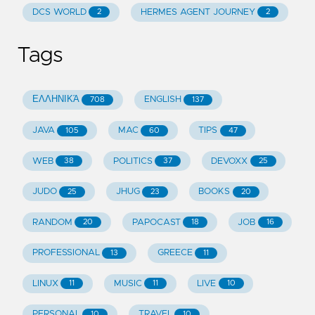
DCS WORLD
HERMES AGENT JOURNEY
2
2
Tags
ΕΛΛΗΝΙΚΆ
ENGLISH
708
137
JAVA
MAC
TIPS
105
60
47
WEB
POLITICS
DEVOXX
38
37
25
JUDO
JHUG
BOOKS
25
23
20
RANDOM
PAPOCAST
JOB
20
18
16
PROFESSIONAL
GREECE
13
11
LINUX
MUSIC
LIVE
11
11
10
PERSONAL
TRAVEL
10
10