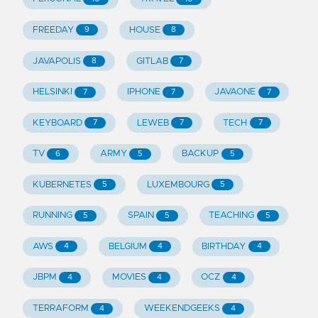
FREEDAY
HOUSE
9
8
JAVAPOLIS
GITLAB
8
7
HELSINKI
IPHONE
JAVAONE
7
7
7
KEYBOARD
LEWEB
TECH
7
7
7
TV
ARMY
BACKUP
6
5
5
KUBERNETES
LUXEMBOURG
5
5
RUNNING
SPAIN
TEACHING
5
5
5
AWS
BELGIUM
BIRTHDAY
4
4
4
JBPM
MOVIES
OCZ
4
4
4
TERRAFORM
WEEKENDGEEKS
4
4