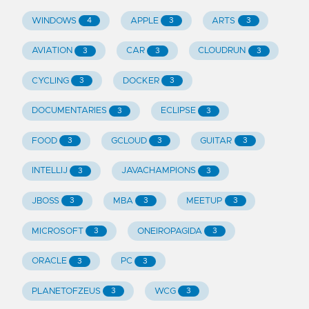
WINDOWS
APPLE
ARTS
4
3
3
AVIATION
CAR
CLOUDRUN
3
3
3
CYCLING
DOCKER
3
3
DOCUMENTARIES
ECLIPSE
3
3
FOOD
GCLOUD
GUITAR
3
3
3
INTELLIJ
JAVACHAMPIONS
3
3
JBOSS
MBA
MEETUP
3
3
3
MICROSOFT
ONEIROPAGIDA
3
3
ORACLE
PC
3
3
PLANETOFZEUS
WCG
3
3