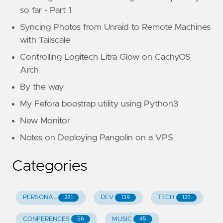
so far - Part 1
Syncing Photos from Unraid to Remote Machines
with Tailscale
Controlling Logitech Litra Glow on CachyOS
Arch
By the way
My Fefora boostrap utility using Python3
New Monitor
Notes on Deploying Pangolin on a VPS
Categories
PERSONAL
DEV
TECH
281
139
125
CONFERENCES
MUSIC
56
45