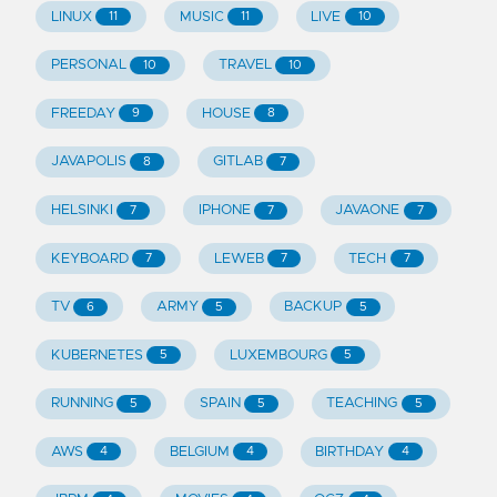
LINUX
MUSIC
LIVE
11
11
10
PERSONAL
TRAVEL
10
10
FREEDAY
HOUSE
9
8
JAVAPOLIS
GITLAB
8
7
HELSINKI
IPHONE
JAVAONE
7
7
7
KEYBOARD
LEWEB
TECH
7
7
7
TV
ARMY
BACKUP
6
5
5
KUBERNETES
LUXEMBOURG
5
5
RUNNING
SPAIN
TEACHING
5
5
5
AWS
BELGIUM
BIRTHDAY
4
4
4