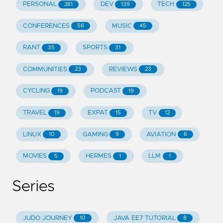
PERSONAL
DEV
TECH
281
139
125
CONFERENCES
MUSIC
56
45
RANT
SPORTS
35
31
COMMUNITIES
REVIEWS
23
23
CYCLING
PODCAST
19
19
TRAVEL
EXPAT
TV
19
15
12
LINUX
GAMING
AVIATION
10
9
6
MOVIES
HERMES
LLM
5
1
1
Series
JUDO JOURNEY
JAVA EE7 TUTORIAL
10
8