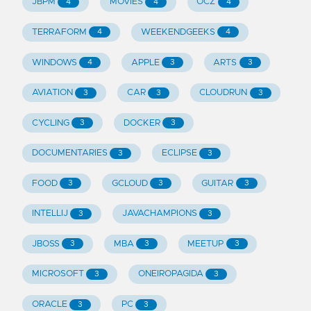
JBPM
MOVIES
OCZ
4
4
4
TERRAFORM
WEEKENDGEEKS
4
4
WINDOWS
APPLE
ARTS
4
3
3
AVIATION
CAR
CLOUDRUN
3
3
3
CYCLING
DOCKER
3
3
DOCUMENTARIES
ECLIPSE
3
3
FOOD
GCLOUD
GUITAR
3
3
3
INTELLIJ
JAVACHAMPIONS
3
3
JBOSS
MBA
MEETUP
3
3
3
MICROSOFT
ONEIROPAGIDA
3
3
ORACLE
PC
3
3