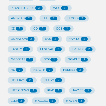
PLANETOFZEUS
WCG
3
3
ANDROID
BIKE
BLOOD
2
2
2
CD
CDI
DCS
2
2
2
DONATION
EKS
FAMILY
2
2
2
FASTLY
FESTIVAL
FRIENDS
2
2
2
GADGETS
GCR
GRADLE
2
2
2
HD
HEALTH
HERMES
2
2
2
HOLIDAYS
INJURY
2
2
INTERVIEWS
IPAD
JAVAEE
2
2
2
LLM
MACOSX
MAVEN
2
2
2