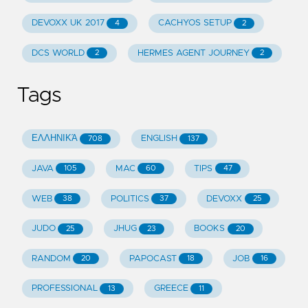
DEVOXX UK 2017
CACHYOS SETUP
4
2
DCS WORLD
HERMES AGENT JOURNEY
2
2
Tags
ΕΛΛΗΝΙΚΆ
ENGLISH
708
137
JAVA
MAC
TIPS
105
60
47
WEB
POLITICS
DEVOXX
38
37
25
JUDO
JHUG
BOOKS
25
23
20
RANDOM
PAPOCAST
JOB
20
18
16
PROFESSIONAL
GREECE
13
11