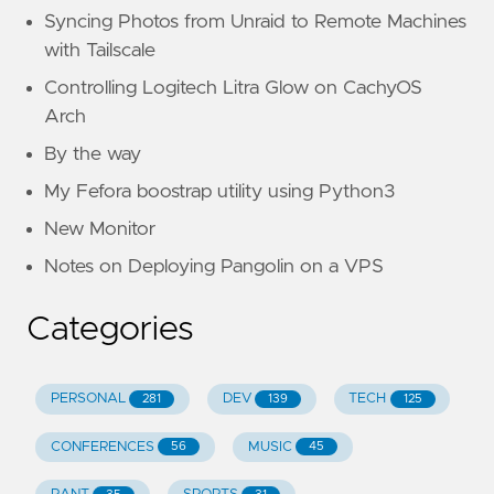
Syncing Photos from Unraid to Remote Machines
with Tailscale
Controlling Logitech Litra Glow on CachyOS
Arch
By the way
My Fefora boostrap utility using Python3
New Monitor
Notes on Deploying Pangolin on a VPS
Categories
PERSONAL
DEV
TECH
281
139
125
CONFERENCES
MUSIC
56
45