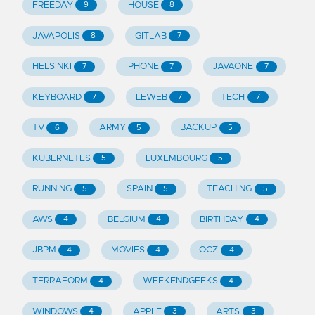
FREEDAY
HOUSE
9
8
JAVAPOLIS
GITLAB
8
7
HELSINKI
IPHONE
JAVAONE
7
7
7
KEYBOARD
LEWEB
TECH
7
7
7
TV
ARMY
BACKUP
6
5
5
KUBERNETES
LUXEMBOURG
5
5
RUNNING
SPAIN
TEACHING
5
5
5
AWS
BELGIUM
BIRTHDAY
4
4
4
JBPM
MOVIES
OCZ
4
4
4
TERRAFORM
WEEKENDGEEKS
4
4
WINDOWS
APPLE
ARTS
4
3
3