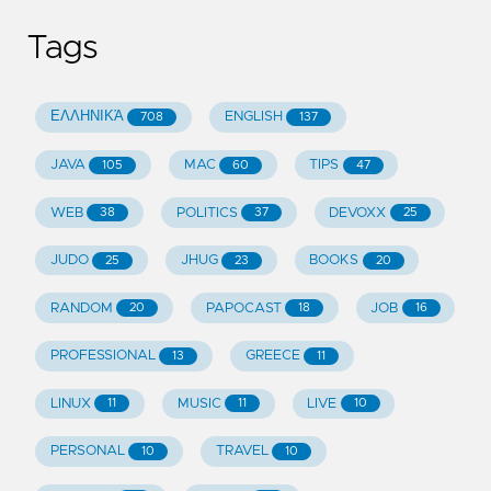
Tags
ΕΛΛΗΝΙΚΆ
ENGLISH
708
137
JAVA
MAC
TIPS
105
60
47
WEB
POLITICS
DEVOXX
38
37
25
JUDO
JHUG
BOOKS
25
23
20
RANDOM
PAPOCAST
JOB
20
18
16
PROFESSIONAL
GREECE
13
11
LINUX
MUSIC
LIVE
11
11
10
PERSONAL
TRAVEL
10
10