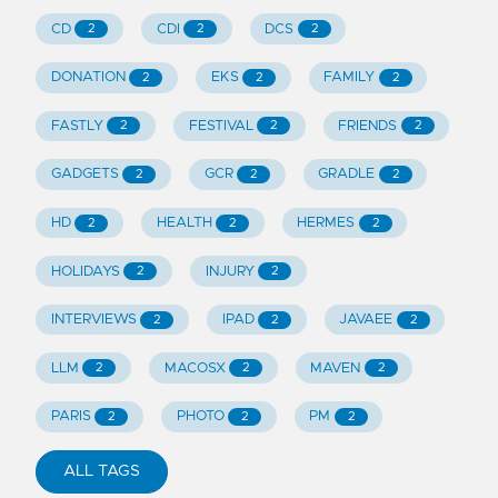
CD
CDI
DCS
2
2
2
DONATION
EKS
FAMILY
2
2
2
FASTLY
FESTIVAL
FRIENDS
2
2
2
GADGETS
GCR
GRADLE
2
2
2
HD
HEALTH
HERMES
2
2
2
HOLIDAYS
INJURY
2
2
INTERVIEWS
IPAD
JAVAEE
2
2
2
LLM
MACOSX
MAVEN
2
2
2
PARIS
PHOTO
PM
2
2
2
ALL TAGS