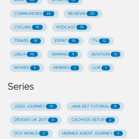
RANT
SPORTS
35
31
COMMUNITIES
REVIEWS
23
23
CYCLING
PODCAST
19
19
TRAVEL
EXPAT
TV
19
15
12
LINUX
GAMING
AVIATION
10
9
6
MOVIES
HERMES
LLM
5
1
1
Series
JUDO JOURNEY
JAVA EE7 TUTORIAL
10
8
DEVOXX UK 2017
CACHYOS SETUP
4
2
DCS WORLD
HERMES AGENT JOURNEY
2
2