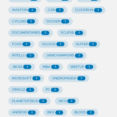
AVIATION
CAR
CLOUDRUN
3
3
3
CYCLING
DOCKER
3
3
DOCUMENTARIES
ECLIPSE
3
3
FOOD
GCLOUD
GUITAR
3
3
3
INTELLIJ
JAVACHAMPIONS
3
3
JBOSS
MBA
MEETUP
3
3
3
MICROSOFT
ONEIROPAGIDA
3
3
ORACLE
PC
3
3
PLANETOFZEUS
WCG
3
3
ANDROID
BIKE
BLOOD
2
2
2