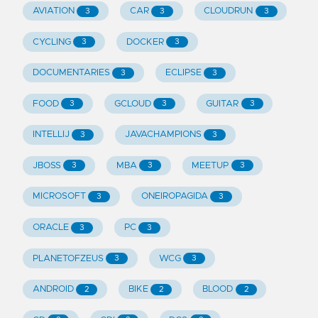
AVIATION
CAR
CLOUDRUN
3
3
3
CYCLING
DOCKER
3
3
DOCUMENTARIES
ECLIPSE
3
3
FOOD
GCLOUD
GUITAR
3
3
3
INTELLIJ
JAVACHAMPIONS
3
3
JBOSS
MBA
MEETUP
3
3
3
MICROSOFT
ONEIROPAGIDA
3
3
ORACLE
PC
3
3
PLANETOFZEUS
WCG
3
3
ANDROID
BIKE
BLOOD
2
2
2