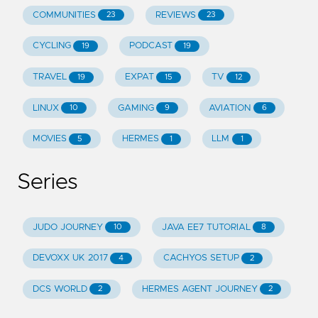
COMMUNITIES
REVIEWS
23
23
CYCLING
PODCAST
19
19
TRAVEL
EXPAT
TV
19
15
12
LINUX
GAMING
AVIATION
10
9
6
MOVIES
HERMES
LLM
5
1
1
Series
JUDO JOURNEY
JAVA EE7 TUTORIAL
10
8
DEVOXX UK 2017
CACHYOS SETUP
4
2
DCS WORLD
HERMES AGENT JOURNEY
2
2