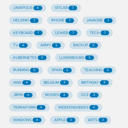
JAVAPOLIS
GITLAB
8
7
HELSINKI
IPHONE
JAVAONE
7
7
7
KEYBOARD
LEWEB
TECH
7
7
7
TV
ARMY
BACKUP
6
5
5
KUBERNETES
LUXEMBOURG
5
5
RUNNING
SPAIN
TEACHING
5
5
5
AWS
BELGIUM
BIRTHDAY
4
4
4
JBPM
MOVIES
OCZ
4
4
4
TERRAFORM
WEEKENDGEEKS
4
4
WINDOWS
APPLE
ARTS
4
3
3