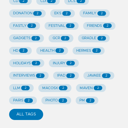
CD
CDI
DCS
2
2
2
DONATION
EKS
FAMILY
2
2
2
FASTLY
FESTIVAL
FRIENDS
2
2
2
GADGETS
GCR
GRADLE
2
2
2
HD
HEALTH
HERMES
2
2
2
HOLIDAYS
INJURY
2
2
INTERVIEWS
IPAD
JAVAEE
2
2
2
LLM
MACOSX
MAVEN
2
2
2
PARIS
PHOTO
PM
2
2
2
ALL TAGS