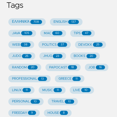
Tags
ΕΛΛΗΝΙΚΆ
ENGLISH
708
137
JAVA
MAC
TIPS
105
60
47
WEB
POLITICS
DEVOXX
38
37
25
JUDO
JHUG
BOOKS
25
23
20
RANDOM
PAPOCAST
JOB
20
18
16
PROFESSIONAL
GREECE
13
11
LINUX
MUSIC
LIVE
11
11
10
PERSONAL
TRAVEL
10
10
FREEDAY
HOUSE
9
8