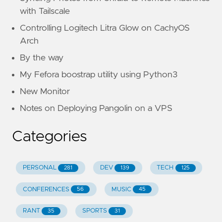
with Tailscale
Controlling Logitech Litra Glow on CachyOS
Arch
By the way
My Fefora boostrap utility using Python3
New Monitor
Notes on Deploying Pangolin on a VPS
Categories
PERSONAL
DEV
TECH
281
139
125
CONFERENCES
MUSIC
56
45
RANT
SPORTS
35
31