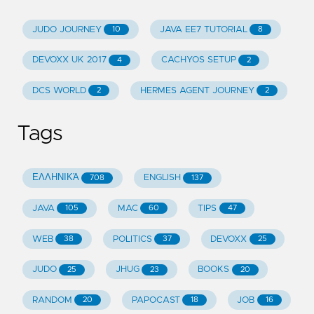
JUDO JOURNEY
JAVA EE7 TUTORIAL
10
8
DEVOXX UK 2017
CACHYOS SETUP
4
2
DCS WORLD
HERMES AGENT JOURNEY
2
2
Tags
ΕΛΛΗΝΙΚΆ
ENGLISH
708
137
JAVA
MAC
TIPS
105
60
47
WEB
POLITICS
DEVOXX
38
37
25
JUDO
JHUG
BOOKS
25
23
20
RANDOM
PAPOCAST
JOB
20
18
16