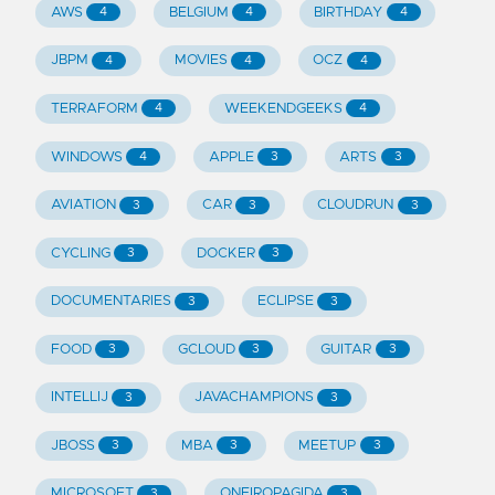
AWS
BELGIUM
BIRTHDAY
4
4
4
JBPM
MOVIES
OCZ
4
4
4
TERRAFORM
WEEKENDGEEKS
4
4
WINDOWS
APPLE
ARTS
4
3
3
AVIATION
CAR
CLOUDRUN
3
3
3
CYCLING
DOCKER
3
3
DOCUMENTARIES
ECLIPSE
3
3
FOOD
GCLOUD
GUITAR
3
3
3
INTELLIJ
JAVACHAMPIONS
3
3
JBOSS
MBA
MEETUP
3
3
3
MICROSOFT
ONEIROPAGIDA
3
3