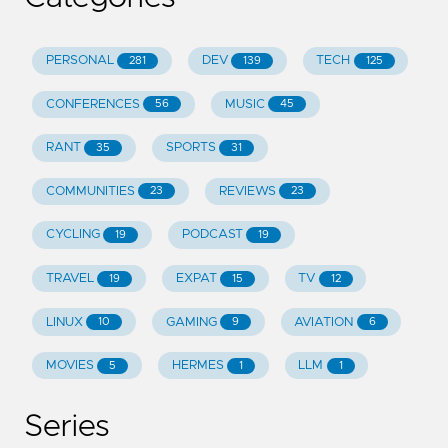
PERSONAL
DEV
TECH
281
139
125
CONFERENCES
MUSIC
56
45
RANT
SPORTS
35
31
COMMUNITIES
REVIEWS
23
23
CYCLING
PODCAST
19
19
TRAVEL
EXPAT
TV
19
15
12
LINUX
GAMING
AVIATION
10
9
6
MOVIES
HERMES
LLM
5
1
1
Series