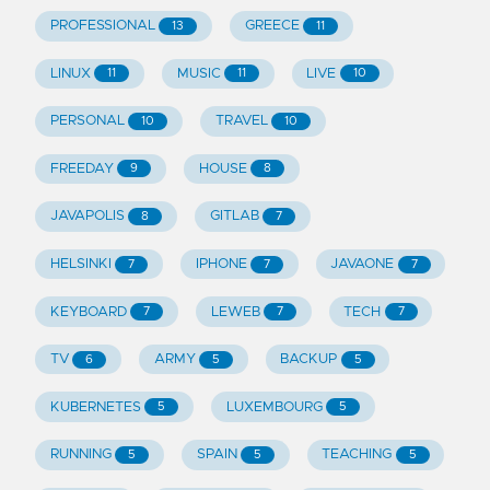
PROFESSIONAL
GREECE
13
11
LINUX
MUSIC
LIVE
11
11
10
PERSONAL
TRAVEL
10
10
FREEDAY
HOUSE
9
8
JAVAPOLIS
GITLAB
8
7
HELSINKI
IPHONE
JAVAONE
7
7
7
KEYBOARD
LEWEB
TECH
7
7
7
TV
ARMY
BACKUP
6
5
5
KUBERNETES
LUXEMBOURG
5
5
RUNNING
SPAIN
TEACHING
5
5
5