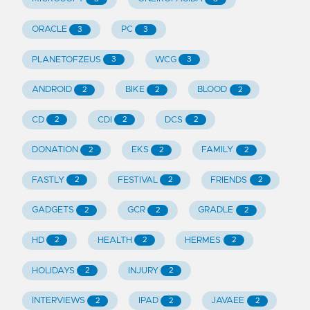
ORACLE
PC
3
3
PLANETOFZEUS
WCG
3
3
ANDROID
BIKE
BLOOD
2
2
2
CD
CDI
DCS
2
2
2
DONATION
EKS
FAMILY
2
2
2
FASTLY
FESTIVAL
FRIENDS
2
2
2
GADGETS
GCR
GRADLE
2
2
2
HD
HEALTH
HERMES
2
2
2
HOLIDAYS
INJURY
2
2
INTERVIEWS
IPAD
JAVAEE
2
2
2