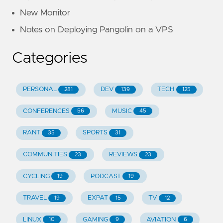
New Monitor
Notes on Deploying Pangolin on a VPS
Categories
PERSONAL
DEV
TECH
281
139
125
CONFERENCES
MUSIC
56
45
RANT
SPORTS
35
31
COMMUNITIES
REVIEWS
23
23
CYCLING
PODCAST
19
19
TRAVEL
EXPAT
TV
19
15
12
LINUX
GAMING
AVIATION
10
9
6