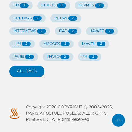
HD
HEALTH
HERMES
2
2
2
HOLIDAYS
INJURY
2
2
INTERVIEWS
IPAD
JAVAEE
2
2
2
LLM
MACOSX
MAVEN
2
2
2
PARIS
PHOTO
PM
2
2
2
ALL TAGS
Copyright
2026
COPYRIGHT © 2003–2026,
PARIS APOSTOLOPOULOS; ALL RIGHTS
RESERVED.. All Rights Reserved