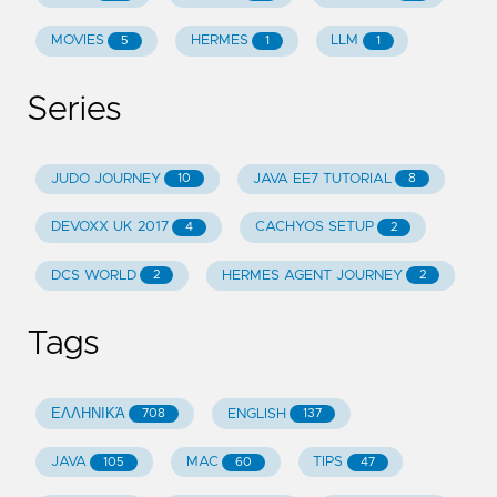
MOVIES
HERMES
LLM
5
1
1
Series
JUDO JOURNEY
JAVA EE7 TUTORIAL
10
8
DEVOXX UK 2017
CACHYOS SETUP
4
2
DCS WORLD
HERMES AGENT JOURNEY
2
2
Tags
ΕΛΛΗΝΙΚΆ
ENGLISH
708
137
JAVA
MAC
TIPS
105
60
47