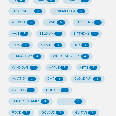
KUBERNETES
LUXEMBOURG
5
5
RUNNING
SPAIN
TEACHING
5
5
5
AWS
BELGIUM
BIRTHDAY
4
4
4
JBPM
MOVIES
OCZ
4
4
4
TERRAFORM
WEEKENDGEEKS
4
4
WINDOWS
APPLE
ARTS
4
3
3
AVIATION
CAR
CLOUDRUN
3
3
3
CYCLING
DOCKER
3
3
DOCUMENTARIES
ECLIPSE
3
3
FOOD
GCLOUD
GUITAR
3
3
3