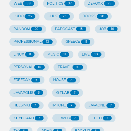
WEB
POLITICS
DEVOXX
38
37
25
JUDO
JHUG
BOOKS
25
23
20
RANDOM
PAPOCAST
JOB
20
18
16
PROFESSIONAL
GREECE
13
11
LINUX
MUSIC
LIVE
11
11
10
PERSONAL
TRAVEL
10
10
FREEDAY
HOUSE
9
8
JAVAPOLIS
GITLAB
8
7
HELSINKI
IPHONE
JAVAONE
7
7
7
KEYBOARD
LEWEB
TECH
7
7
7
TV
ARMY
BACKUP
6
5
5