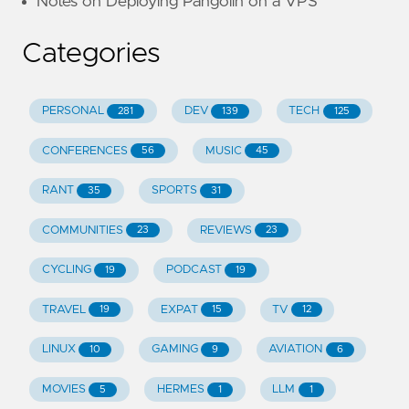
Notes on Deploying Pangolin on a VPS
Categories
PERSONAL
DEV
TECH
281
139
125
CONFERENCES
MUSIC
56
45
RANT
SPORTS
35
31
COMMUNITIES
REVIEWS
23
23
CYCLING
PODCAST
19
19
TRAVEL
EXPAT
TV
19
15
12
LINUX
GAMING
AVIATION
10
9
6
MOVIES
HERMES
LLM
5
1
1