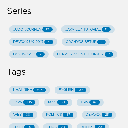
Series
JUDO JOURNEY
JAVA EE7 TUTORIAL
10
8
DEVOXX UK 2017
CACHYOS SETUP
4
2
DCS WORLD
HERMES AGENT JOURNEY
2
2
Tags
ΕΛΛΗΝΙΚΆ
ENGLISH
708
137
JAVA
MAC
TIPS
105
60
47
WEB
POLITICS
DEVOXX
38
37
25
JUDO
JHUG
BOOKS
25
23
20