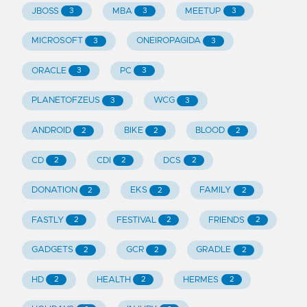
JBOSS
MBA
MEETUP
3
3
3
MICROSOFT
ONEIROPAGIDA
3
3
ORACLE
PC
3
3
PLANETOFZEUS
WCG
3
3
ANDROID
BIKE
BLOOD
2
2
2
CD
CDI
DCS
2
2
2
DONATION
EKS
FAMILY
2
2
2
FASTLY
FESTIVAL
FRIENDS
2
2
2
GADGETS
GCR
GRADLE
2
2
2
HD
HEALTH
HERMES
2
2
2