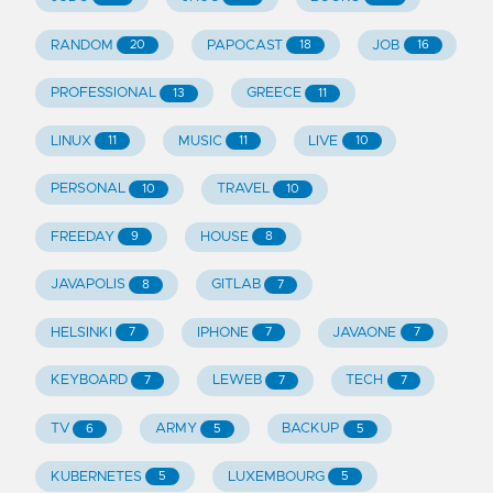
RANDOM
PAPOCAST
JOB
20
18
16
PROFESSIONAL
GREECE
13
11
LINUX
MUSIC
LIVE
11
11
10
PERSONAL
TRAVEL
10
10
FREEDAY
HOUSE
9
8
JAVAPOLIS
GITLAB
8
7
HELSINKI
IPHONE
JAVAONE
7
7
7
KEYBOARD
LEWEB
TECH
7
7
7
TV
ARMY
BACKUP
6
5
5
KUBERNETES
LUXEMBOURG
5
5