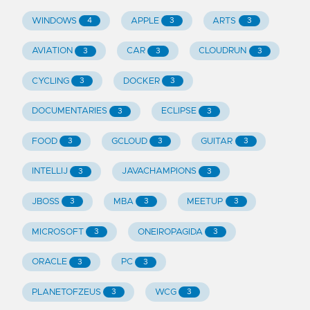
WINDOWS
APPLE
ARTS
4
3
3
AVIATION
CAR
CLOUDRUN
3
3
3
CYCLING
DOCKER
3
3
DOCUMENTARIES
ECLIPSE
3
3
FOOD
GCLOUD
GUITAR
3
3
3
INTELLIJ
JAVACHAMPIONS
3
3
JBOSS
MBA
MEETUP
3
3
3
MICROSOFT
ONEIROPAGIDA
3
3
ORACLE
PC
3
3
PLANETOFZEUS
WCG
3
3