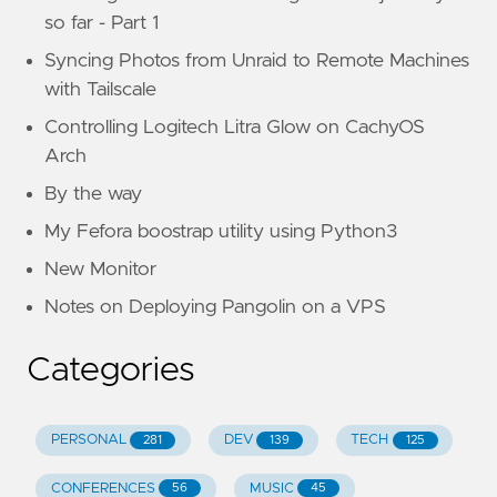
so far - Part 1
Syncing Photos from Unraid to Remote Machines
with Tailscale
Controlling Logitech Litra Glow on CachyOS
Arch
By the way
My Fefora boostrap utility using Python3
New Monitor
Notes on Deploying Pangolin on a VPS
Categories
PERSONAL
DEV
TECH
281
139
125
CONFERENCES
MUSIC
56
45