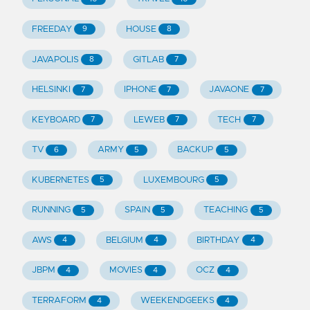
FREEDAY
HOUSE
9
8
JAVAPOLIS
GITLAB
8
7
HELSINKI
IPHONE
JAVAONE
7
7
7
KEYBOARD
LEWEB
TECH
7
7
7
TV
ARMY
BACKUP
6
5
5
KUBERNETES
LUXEMBOURG
5
5
RUNNING
SPAIN
TEACHING
5
5
5
AWS
BELGIUM
BIRTHDAY
4
4
4
JBPM
MOVIES
OCZ
4
4
4
TERRAFORM
WEEKENDGEEKS
4
4