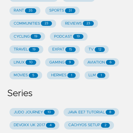
RANT
SPORTS
35
31
COMMUNITIES
REVIEWS
23
23
CYCLING
PODCAST
19
19
TRAVEL
EXPAT
TV
19
15
12
LINUX
GAMING
AVIATION
10
9
6
MOVIES
HERMES
LLM
5
1
1
Series
JUDO JOURNEY
JAVA EE7 TUTORIAL
10
8
DEVOXX UK 2017
CACHYOS SETUP
4
2