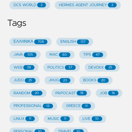
DCS WORLD
HERMES AGENT JOURNEY
2
2
Tags
ΕΛΛΗΝΙΚΆ
ENGLISH
708
137
JAVA
MAC
TIPS
105
60
47
WEB
POLITICS
DEVOXX
38
37
25
JUDO
JHUG
BOOKS
25
23
20
RANDOM
PAPOCAST
JOB
20
18
16
PROFESSIONAL
GREECE
13
11
LINUX
MUSIC
LIVE
11
11
10
PERSONAL
TRAVEL
10
10