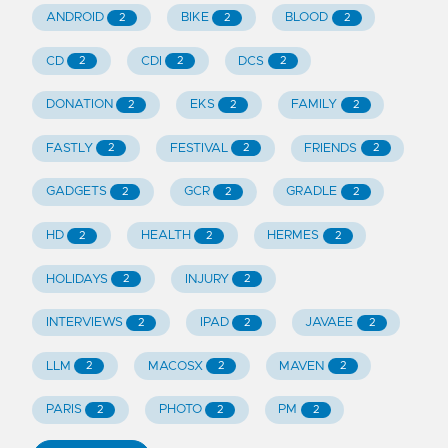
ANDROID
BIKE
BLOOD
2
2
2
CD
CDI
DCS
2
2
2
DONATION
EKS
FAMILY
2
2
2
FASTLY
FESTIVAL
FRIENDS
2
2
2
GADGETS
GCR
GRADLE
2
2
2
HD
HEALTH
HERMES
2
2
2
HOLIDAYS
INJURY
2
2
INTERVIEWS
IPAD
JAVAEE
2
2
2
LLM
MACOSX
MAVEN
2
2
2
PARIS
PHOTO
PM
2
2
2