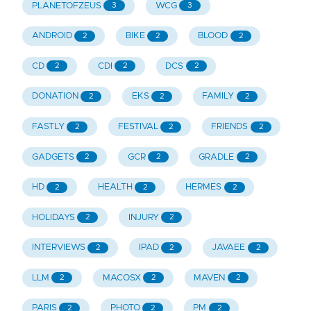
PLANETOFZEUS
WCG
3
3
ANDROID
BIKE
BLOOD
2
2
2
CD
CDI
DCS
2
2
2
DONATION
EKS
FAMILY
2
2
2
FASTLY
FESTIVAL
FRIENDS
2
2
2
GADGETS
GCR
GRADLE
2
2
2
HD
HEALTH
HERMES
2
2
2
HOLIDAYS
INJURY
2
2
INTERVIEWS
IPAD
JAVAEE
2
2
2
LLM
MACOSX
MAVEN
2
2
2
PARIS
PHOTO
PM
2
2
2