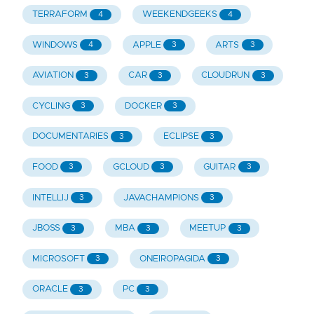
TERRAFORM
WEEKENDGEEKS
4
4
WINDOWS
APPLE
ARTS
4
3
3
AVIATION
CAR
CLOUDRUN
3
3
3
CYCLING
DOCKER
3
3
DOCUMENTARIES
ECLIPSE
3
3
FOOD
GCLOUD
GUITAR
3
3
3
INTELLIJ
JAVACHAMPIONS
3
3
JBOSS
MBA
MEETUP
3
3
3
MICROSOFT
ONEIROPAGIDA
3
3
ORACLE
PC
3
3