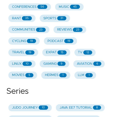
CONFERENCES
MUSIC
56
45
RANT
SPORTS
35
31
COMMUNITIES
REVIEWS
23
23
CYCLING
PODCAST
19
19
TRAVEL
EXPAT
TV
19
15
12
LINUX
GAMING
AVIATION
10
9
6
MOVIES
HERMES
LLM
5
1
1
Series
JUDO JOURNEY
JAVA EE7 TUTORIAL
10
8