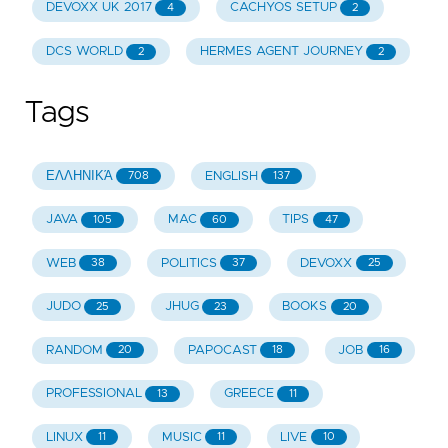
DEVOXX UK 2017
CACHYOS SETUP
4
2
DCS WORLD
HERMES AGENT JOURNEY
2
2
Tags
ΕΛΛΗΝΙΚΆ
ENGLISH
708
137
JAVA
MAC
TIPS
105
60
47
WEB
POLITICS
DEVOXX
38
37
25
JUDO
JHUG
BOOKS
25
23
20
RANDOM
PAPOCAST
JOB
20
18
16
PROFESSIONAL
GREECE
13
11
LINUX
MUSIC
LIVE
11
11
10