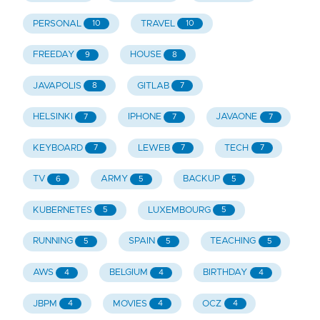
PERSONAL
TRAVEL
10
10
FREEDAY
HOUSE
9
8
JAVAPOLIS
GITLAB
8
7
HELSINKI
IPHONE
JAVAONE
7
7
7
KEYBOARD
LEWEB
TECH
7
7
7
TV
ARMY
BACKUP
6
5
5
KUBERNETES
LUXEMBOURG
5
5
RUNNING
SPAIN
TEACHING
5
5
5
AWS
BELGIUM
BIRTHDAY
4
4
4
JBPM
MOVIES
OCZ
4
4
4