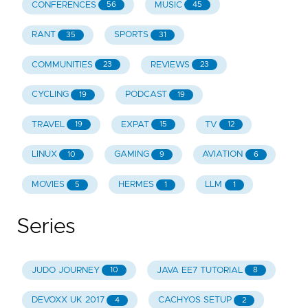
CONFERENCES
MUSIC
56
45
RANT
SPORTS
35
31
COMMUNITIES
REVIEWS
23
23
CYCLING
PODCAST
19
19
TRAVEL
EXPAT
TV
19
15
12
LINUX
GAMING
AVIATION
10
9
6
MOVIES
HERMES
LLM
5
1
1
Series
JUDO JOURNEY
JAVA EE7 TUTORIAL
10
8
DEVOXX UK 2017
CACHYOS SETUP
4
2