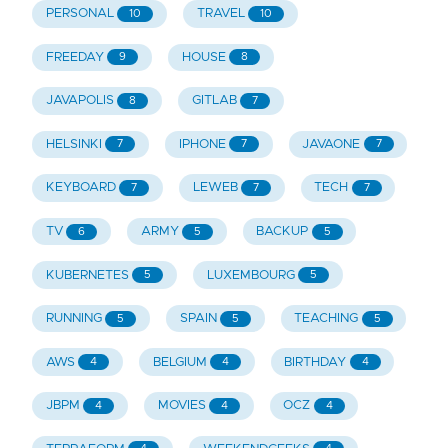
PERSONAL
TRAVEL
10
10
FREEDAY
HOUSE
9
8
JAVAPOLIS
GITLAB
8
7
HELSINKI
IPHONE
JAVAONE
7
7
7
KEYBOARD
LEWEB
TECH
7
7
7
TV
ARMY
BACKUP
6
5
5
KUBERNETES
LUXEMBOURG
5
5
RUNNING
SPAIN
TEACHING
5
5
5
AWS
BELGIUM
BIRTHDAY
4
4
4
JBPM
MOVIES
OCZ
4
4
4