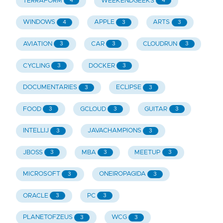
TERRAFORM
WEEKENDGEEKS
4
4
WINDOWS
APPLE
ARTS
4
3
3
AVIATION
CAR
CLOUDRUN
3
3
3
CYCLING
DOCKER
3
3
DOCUMENTARIES
ECLIPSE
3
3
FOOD
GCLOUD
GUITAR
3
3
3
INTELLIJ
JAVACHAMPIONS
3
3
JBOSS
MBA
MEETUP
3
3
3
MICROSOFT
ONEIROPAGIDA
3
3
ORACLE
PC
3
3
PLANETOFZEUS
WCG
3
3