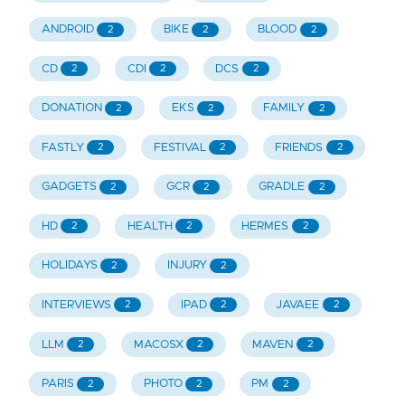
ANDROID
BIKE
BLOOD
2
2
2
CD
CDI
DCS
2
2
2
DONATION
EKS
FAMILY
2
2
2
FASTLY
FESTIVAL
FRIENDS
2
2
2
GADGETS
GCR
GRADLE
2
2
2
HD
HEALTH
HERMES
2
2
2
HOLIDAYS
INJURY
2
2
INTERVIEWS
IPAD
JAVAEE
2
2
2
LLM
MACOSX
MAVEN
2
2
2
PARIS
PHOTO
PM
2
2
2