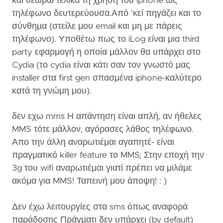
και θεωρώ τελικά τη χρήση του iphone ως
τηλέφωνο δευτερεύουσα.Από 'κεί πηγάζει και το
σύνθημα (στείλε μου email και μη με πάρεις
τηλέφωνο). Υποθέτω πως το iLog είναι μια third
party εφαρμογή η οποία μάλλον θα υπάρχει στο
Cydia (το cydia είναι κάτι σαν τον γνωστό μας
installer στα first gen σπασμένα iphone-καλύτερο
κατά τη γνώμη μου).
δεν εχω mms Η απάντηση είναι απλή, αν ήθελες
MMS τότε μάλλον, αγόρασες λάθος τηλέφωνο.
Απο την άλλη αναρωτιέμαι αγαπητέ- είναι
πραγματικό killer feature το MMS; Στην εποχή την
3g του wifi αναρωτιέμαι γιατί πρέπει να μιλάμε
ακόμα για MMS! Ταπεινή μου άποψη! : )
Δεν έχω λειτουργίες στα sms όπως αναφορά
παράδοσης Πράγματι δεν υπάρχει (by default)