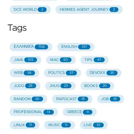
DCS WORLD
HERMES AGENT JOURNEY
2
2
Tags
ΕΛΛΗΝΙΚΆ
ENGLISH
708
137
JAVA
MAC
TIPS
105
60
47
WEB
POLITICS
DEVOXX
38
37
25
JUDO
JHUG
BOOKS
25
23
20
RANDOM
PAPOCAST
JOB
20
18
16
PROFESSIONAL
GREECE
13
11
LINUX
MUSIC
LIVE
11
11
10